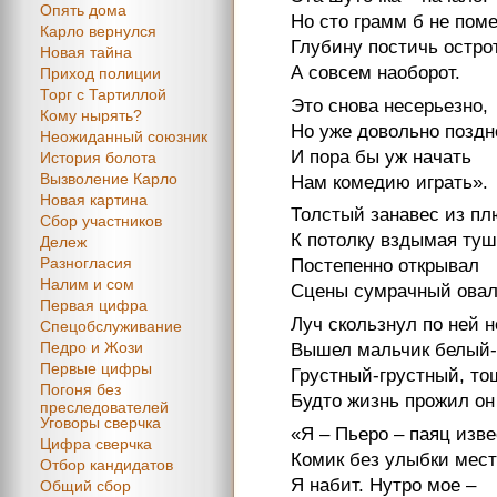
Опять дома
Но сто грамм б не пом
Карло вернулся
Глубину постичь острот
Новая тайна
А совсем наоборот.
Приход полиции
Торг с Тартиллой
Это снова несерьезно,
Кому нырять?
Но уже довольно поздн
Неожиданный союзник
И пора бы уж начать
История болота
Вызволение Карло
Нам комедию играть».
Новая картина
Толстый занавес из п
Сбор участников
К потолку вздымая туш
Дележ
Разногласия
Постепенно открывал
Налим и сом
Сцены сумрачный овал
Первая цифра
Луч скользнул по ней 
Спецобслуживание
Педро и Жози
Вышел мальчик белый-
Первые цифры
Грустный-грустный, т
Погоня без
Будто жизнь прожил он
преследователей
Уговоры сверчка
«Я – Пьеро – паяц изв
Цифра сверчка
Комик без улыбки мес
Отбор кандидатов
Я набит. Нутро мое –
Общий сбор