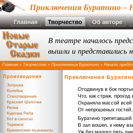
Приключения Буратино – Н
Главная
Творчество
Об авторе
В театре началось предс
вышли и представились н
Главная
»
Творчество
»
Приключения Буратино
»
Начало предс
Произведения
Приключения Буратино
Золушка
Отодвинув в бок портье
Колобок
Что, как страж, проход 
Стихотворения
Красная Шапочка
Охраняла массой всей
Репка
От непрошеных гостей,
Курочка Ряба
Буратино трепетавший
Кот в сапогах
Теремок
В зал вошел, к нему в
Бременские музыканты
Уж без малого пять дне