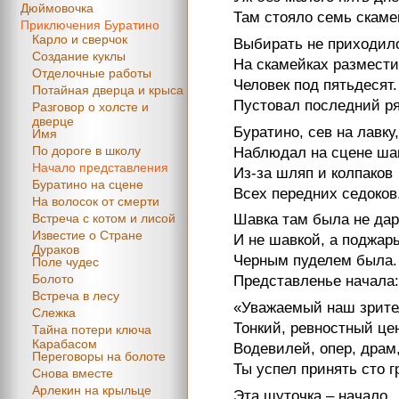
Дюймовочка
Там стояло семь скаме
Приключения Буратино
Карло и сверчок
Выбирать не приходил
Создание куклы
На скамейках размест
Отделочные работы
Человек под пятьдесят.
Потайная дверца и крыса
Пустовал последний ря
Разговор о холсте и
дверце
Буратино, сев на лавку,
Имя
По дороге в школу
Наблюдал на сцене ша
Начало представления
Из-за шляп и колпаков
Буратино на сцене
Всех передних седоков
На волосок от смерти
Встреча с котом и лисой
Шавка там была не дар
Известие о Стране
И не шавкой, а поджар
Дураков
Черным пуделем была.
Поле чудес
Болото
Представленье начала:
Встреча в лесу
«Уважаемый наш зрите
Слежка
Тонкий, ревностный це
Тайна потери ключа
Карабасом
Водевилей, опер, драм
Переговоры на болоте
Ты успел принять сто 
Снова вместе
Арлекин на крыльце
Эта шуточка – начало.