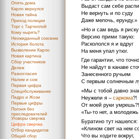
Опять дома
Выдаст сам себе распи
Карло вернулся
Не вернуть и по суду
Новая тайна
Даже мелочь, ерунду.»
Приход полиции
Торг с Тартиллой
«Но и сам ведь я риск
Кому нырять?
Версию прими такую:
Неожиданный союзник
Раскололся я и вдруг
История болота
Вызволение Карло
На меня упал утюг.
Новая картина
Где гарантии, что точн
Сбор участников
Не найдут в канаве сто
Дележ
Разногласия
Занесенного ручьем
Налим и сом
С первым солнечным л
Первая цифра
«Мы с тобой давно зна
Спецобслуживание
Педро и Жози
Неужели я –
саркома
?!
Первые цифры
От моей руки умрешь?
Погоня без
«Ты-то нет, а молодеж
преследователей
Уговоры сверчка
Буратино тут нашелся:
Цифра сверчка
«Клином свет на нем с
Отбор кандидатов
Что вы ходите вокруг,
Общий сбор