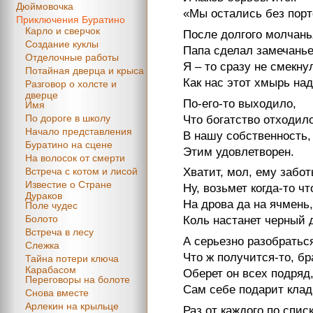
Дюймовочка
«Мы остались без порт
Приключения Буратино
Карло и сверчок
После долгого молчань
Создание куклы
Папа сделал замечанье
Отделочные работы
Я – то сразу не смекну
Потайная дверца и крыса
Как нас этот хмырь над
Разговор о холсте и
дверце
По-его-то выходило,
Имя
По дороге в школу
Что богатство отходил
Начало представления
В нашу собственность,
Буратино на сцене
Этим удовлетворен.
На волосок от смерти
Встреча с котом и лисой
Хватит, мол, ему забот
Известие о Стране
Ну, возьмет когда-то чт
Дураков
На дрова да на ячмень,
Поле чудес
Болото
Коль настанет черный 
Встреча в лесу
А серьезно разобратьс
Слежка
Что ж получится-то, бр
Тайна потери ключа
Карабасом
Оберет он всех подряд
Переговоры на болоте
Сам себе подарит клад
Снова вместе
Арлекин на крыльце
Раз от каждого по спис