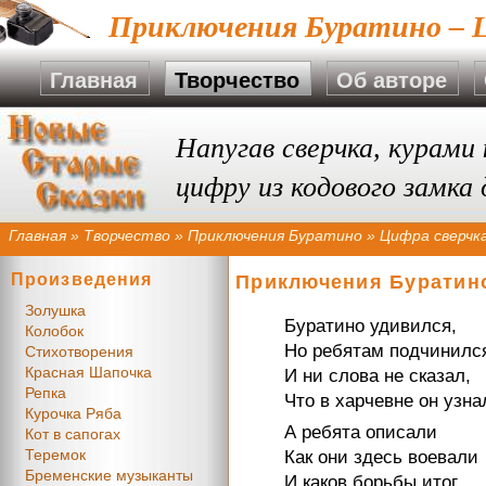
Приключения Буратино – Ц
Главная
Творчество
Об авторе
Напугав сверчка, курами
цифру из кодового замка
Главная
»
Творчество
»
Приключения Буратино
»
Цифра сверчк
Произведения
Приключения Буратино
Золушка
Буратино удивился,
Колобок
Но ребятам подчинилс
Стихотворения
Красная Шапочка
И ни слова не сказал,
Репка
Что в харчевне он узна
Курочка Ряба
А ребята описали
Кот в сапогах
Теремок
Как они здесь воевали
Бременские музыканты
И каков борьбы итог.