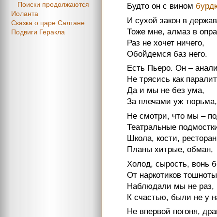
Поиски продолжаются
Будто он с вином
бурд
Иоланта
И сухой закон в держа
Сказка о царе Салтане
Тоже мне, алмаз в опра
Подвиги Геракла
Раз не хочет ничего,
Обойдемся баз него.
Есть Пьеро. Он – анали
Не трясись как паралит
Да и мы не без ума,
За плечами уж тюрьма,
Не смотри, что мы – по
Театральные подмостк
Школа, кости, ресторан
Планы хитрые, обман,
Холод, сырость, вонь б
От наркотиков тошноты
Наблюдали мы не раз,
К счастью, были не у н
Не впервой погоня, дра