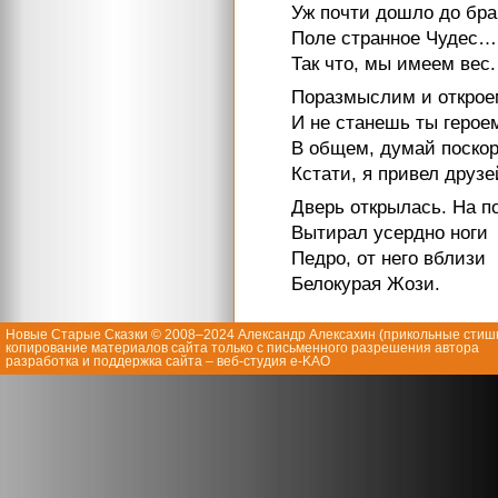
Уж почти дошло до бра
Поле странное Чудес…
Так что, мы имеем вес.
Поразмыслим и открое
И не станешь ты герое
В общем, думай поскор
Кстати, я привел друзе
Дверь открылась. На п
Вытирал усердно ноги
Педро, от него вблизи
Белокурая Жози.
Новые Старые Сказки © 2008–2024 Александр Алексахин (
прикольные стиш
копирование материалов сайта только с письменного разрешения автора
разработка и поддержка сайта – веб-студия e-KAO