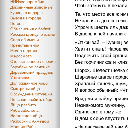
НИИвоенпромбио
Чтоб заткнуть в печал
Диковинные животные
Курица в подарок
Те, что место все ж им
Выезд из города
Не касаясь до постели
Погоня
Утром в шесть иль даж
Объяснения с бабкой
В дверь к ней начали с
Рассказ курицы о жизни
Спор об имени
«Открывай! – Кузнец ве
Представления
Хватит спать! Народ ж
Мечта о детях
Подлечить свой орган
Медосмотр
Отечественное лечение
Без горчичников и клиз
Зарубежное лечение
Шорох. Шелест шелка с
Деревенский праздник
Шарканье шагов порядо
У цыганки
Долгожданное яйцо
Хриплый кашель, шум,
Смотрины яйца
И вопрос обычный: «Чт
Обсуждение ситуации
Вряд ли я найду причи
Попытки разбить яйцо
Яйцо разбито
Незнакомого мужчину,
Ряба заболела
Одинокого к тому же,
Настоящее яйцо
В дом к себе впустить 
Разборки с Ахмедом
«Не рассказывай нам б
Мнение Рябы