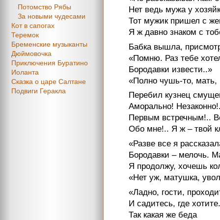
Потомство Рябы
Нет ведь мужа у хозяйк
За новыми чудесами
Тот мужик пришел с же
Кот в сапогах
Я ж давно знаком с тоб
Теремок
Бременские музыканты
Бабка вышла, присмот
Дюймовочка
«Помню. Раз тебе хоте
Приключения Буратино
Бородавки извести..»
Иоланта
«Полно чушь-то, мать, 
Сказка о царе Салтане
Подвиги Геракла
Перебил кузнец смущен
Аморально! Незаконно!.
Первым встречным!.. Вс
Обо мне!.. Я ж – твой к
«Разве все я рассказал
Бородавки – мелочь. М
Я продолжу, хочешь ко
«Нет уж, матушка, увол
«Ладно, гости, проходи
И садитесь, где хотите
Так какая же беда