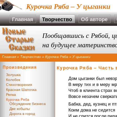
Курочка Ряба – У цыганки
Главная
Творчество
Об авторе
Пообщавшись с Рябой, ц
на будущее материнств
Главная
»
Творчество
»
Курочка Ряба
»
У цыганки
Произведения
Курочка Ряба – Часть
Золушка
Дом цыганки был невзр
Колобок
В меру тих и в меру мр
Стихотворения
Красная Шапочка
Чтоб в клиента страх в
Репка
Вовсе незачем сверкат
Курочка Ряба
Обсуждение бизнеса
Бабка, дед, кузнец и пт
Две кобылы
Коим дома не сидится
Дорога в город
И не спится после пира