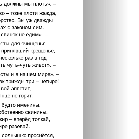
ь должны мы плоть». –
во – тоже плоти жажда,
орство. Вы уж дважды
ах с законом сим.
свинок не едим». –
осты для очищенья.
 принявший крещенье,
есколько раз в год
ть чуть-чуть живот». –
осты и в нашем мире». –
ак трижды три – четыре!
вой аппетит,
нце не горит.
к будто именины,
обственно свинины.
жир – вперёд толкай,
ире разевай.
 солнышко проснётся,