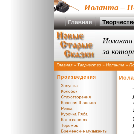
Иоланта – П
Главная
Творчеств
Иоланта 
за котор
Главная
»
Творчество
»
Иоланта
»
П
Произведения
Иола
Золушка
Колобок
Стихотворения
Красная Шапочка
Репка
Курочка Ряба
Кот в сапогах
Теремок
Бременские музыканты