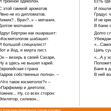
И тройной одеколон.
Есть где
С этой гаммой ароматов
И пошли
Явно не из дипломатов.
Градус 
Химик?.. Врач?..» – метания,
И не кре
Долгое молчание.
В баню с
Вдруг Бертран как ошарашит:
Долго с
«Косметологом шабашит.
Убеждаю
И большой специалист!
«...Само
Вот и йод, и мирта лист.
Цель су
Он – визирь в своей Сахаре,
«...А у 
Ну а здесь не вышел харей.
Положит
Европейская страна
Баня в 
Кадров собственных полна». –
В ней во
«Что такое косметолог?» –
«Парфюмер и диетолог,
Кожник... Ну, со всех сторон:
Эпилятор, силикон...
р Алексахин (
прикольные стишки и поэмы
)