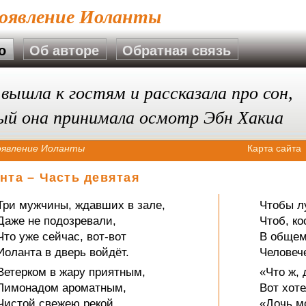
оявление Иоланты
о
Об авторе
Обратная связь
вышла к гостям и рассказала про сон,
ый она принимала осмотр Эбн Хакиа
оявление Иоланты
Карта сайта
нта – Часть девятая
Три мужчины, ждавших в зале,
Чтобы л
Даже не подозревали,
Чтоб, ко
Что уже сейчас, вот-вот
В общем
Иоланта в дверь войдёт.
Человече
Ветерком в жару приятным,
«Что ж, 
Лимонадом ароматным,
Вот хоте
Чистой свежею рекой
«Дочь мо