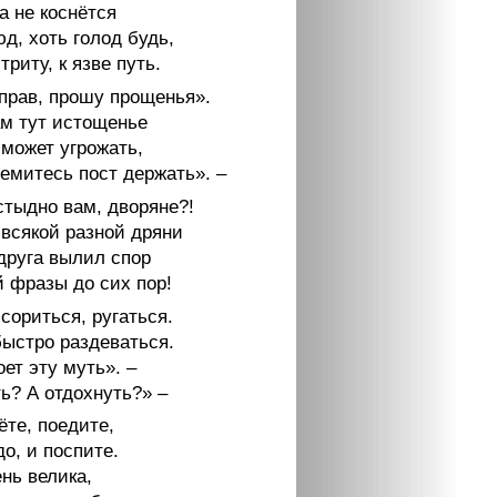
а не коснётся
д, хоть голод будь,
стриту, к язве путь.
 прав, прошу прощенья».
ам тут истощенье
 может угрожать,
емитесь пост держать». –
стыдно вам, дворяне?!
 всякой разной дряни
друга вылил спор
й фразы до сих пор!
сориться, ругаться.
быстро раздеваться.
ет эту муть». –
ь? А отдохнуть?» –
ёте, поедите,
о, и поспите.
нь велика,