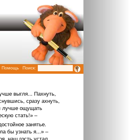
Помощь
Поиск:
учше выгля... Пахнуть,
снувшись, сразу ахнуть,
 лучше ощущать
скую стать!» –
достойное занятье.
ла бы узнать я...» –
я, наш гость устал,