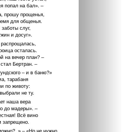
я попал на бал». –
а, прошу прощенья,
ремя для общенья.
 заботы слуг,
жин и досуг».
 распрощалась,
роица осталась.
ой на вечер план? –
стал Бертран. –
ундского – и в баню?»
иа, тарабаня
и по животу:
выбрали не ту.
ет наша вера
о до мадеры». –
естная! Всё вино
 запрещено.
ожно?..» – «Но не нужно.