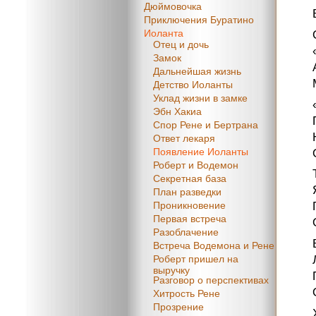
Дюймовочка
Приключения Буратино
Иоланта
Отец и дочь
Замок
Дальнейшая жизнь
Детство Иоланты
Уклад жизни в замке
Эбн Хакиа
Спор Рене и Бертрана
Ответ лекаря
Появление Иоланты
Роберт и Водемон
Секретная база
План разведки
Проникновение
Первая встреча
Разоблачение
Встреча Водемона и Рене
Роберт пришел на
выручку
Разговор о перспективах
Хитрость Рене
Прозрение