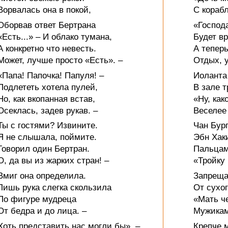
Ворвалась она в покой,
С корабл
Оборвав ответ Бертрана
«Господ
«Есть...» – И облако тумана,
Будет в
А конкретно что невесть.
А теперь
Может, лучше просто «Есть». –
Отдых, у
«Папа! Папочка! Папуля! –
Иоланта
Подлететь хотела пулей,
В зале т
Но, как вкопанная встав,
«Ну, как
Осеклась, задев рукав. –
Веселее 
Ты с гостями? Извините.
Чан Бург
Я не слышала, поймите.
Эбн Хак
Говорил один Бертран.
Пальцам
О, да вы из жарких стран! –
«Тройку 
Вмиг она определила.
Запреща
Лишь рука слегка скользила
От сухог
По фигуре мудреца
«Мать ч
От бедра и до лица. –
Мужикам
Хоть представить нас могли бы». –
Крепче м