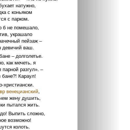
бухает натужно,
дка с коньяком
ся с парком.
о б не помешало,
отив, украшало
рачечный пейзаж –
н девичий ваш.
бане – долголетье.
о, как мечеть, я
 парной разгул». –
 бане?! Караул!
о-христиански.
вр венецианский
,
чем жену душить,
ки пытался жить.
адо! Выпить сложно,
ное возможно!
шутся колоть.