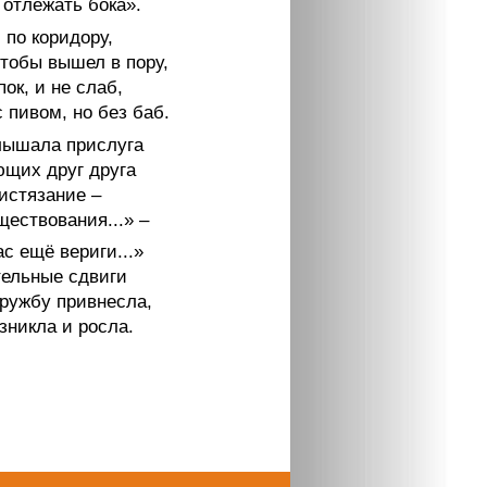
 отлежать бока».
 по коридору,
чтобы вышел в пору,
пок, и не слаб,
 пивом, но без баб.
лышала прислуга
щих друг друга
истязание –
ществования...» –
нас ещё вериги...»
ельные сдвиги
дружбу привнесла,
зникла и росла.