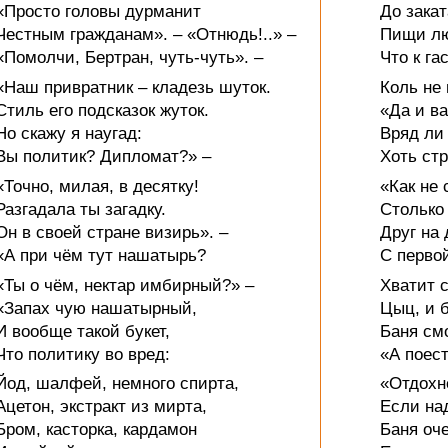
«Просто головы дурманит
До закат
Честным гражданам». – «Отнюдь!..» –
Пищи лю
«Помолчи, Бертран, чуть-чуть». –
Что к га
«Наш привратник – кладезь шуток.
Коль не
Стиль его подсказок жуток.
«Да и в
Но скажу я наугад:
Вряд ли
Вы политик? Дипломат?» –
Хоть стр
«Точно, милая, в десятку!
«Как не 
Разгадала ты загадку.
Столько
Он в своей стране визирь». –
Друг на 
«А при чём тут нашатырь?
С перво
«Ты о чём, нектар имбирный?» –
Хватит с
«Запах чую нашатырный,
Цыц, и 
И вообще такой букет,
Баня смо
Что политику во вред:
«А поест
Йод, шалфей, немного спирта,
«Отдохн
Ацетон, экстракт из мирта,
Если над
Бром, касторка, кардамон
Баня оче