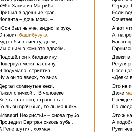
«Эбн Хакиа из Магриба
Сердце 
Прибыл в здешние края.
Если во
Иоланта – дочь моя». –
Сочетает
«Сон был нынче, видно, в руку.
А вот чт
Он явил
башибузука
.
А, напр
Будто бы в сиесту, днём,
Банно-п
Мы с ним в комнате вдвоём.
Гарнизо
Подошёл он к балдахину,
Девки в 
Повернул меня на спину.
Регулярн
Я подумала, стриптиз.
Посещал
Ну а он то вверх, то вниз
«Девки в
Дёргал сомкнутые веки,
Это не п
Тыкал спичкой... В человеке
Даже
ма
Всё так сложно, странно так.
Прежде 
То ль он врач был, то ль маньяк». –
По-людс
«Изверг! Нехристь!» – снова грубо
Это ж н
Процедил Бертран сквозь зубы.
А подоб
А Рене шутил, хохмач:
Руки че