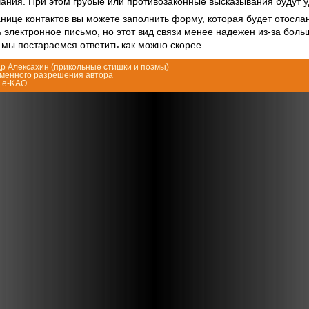
чания. При этом грубые или противозаконные высказывания будут 
анице контактов вы можете заполнить форму, которая будет отосла
 электронное письмо, но этот вид связи менее надежен из-за боль
 мы постараемся ответить как можно скорее.
р Алексахин (
прикольные стишки и поэмы
)
ьменного разрешения автора
я e-KAO