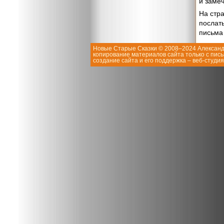
и заме
На стр
послать
письма
Новые Старые Сказки © 2008–2024 Александ
копирование материалов сайта только с пис
создание сайта и его поддержка
– веб-студи