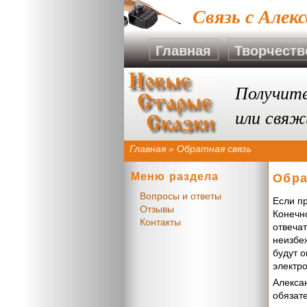
Связь с Алек
Главная
Творчеств
Получите
или свяж
Главная
»
Обратная связь
Меню раздела
Обра
Вопросы и ответы
Если пр
Отзывы
Конечн
Контакты
отвечат
неизбе
будут о
электр
Алекса
обязат