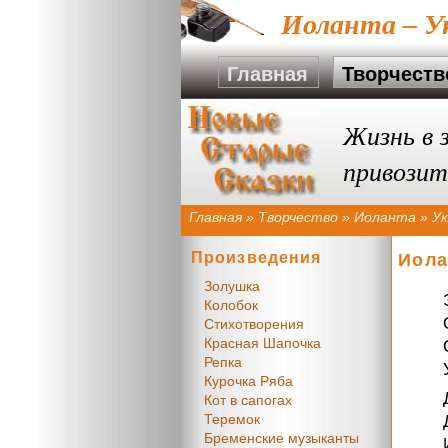
Иоланта – У
Главная
Творчеств
Жизнь в 
привозит
Главная
»
Творчество
»
Иоланта
»
Ук
Произведения
Иола
Золушка
Колобок
Стихотворения
Красная Шапочка
Репка
Курочка Ряба
Кот в сапогах
Теремок
Бременские музыканты