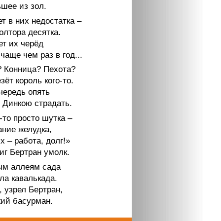
шее из зол.
ет в них недостатка –
олтора десятка.
ет их черёд
чаще чем раз в год...
? Конница? Пехота?
зёт король кого-то.
чередь опять
с Динкою страдать.
-то просто шутка –
ние желудка,
х – работа, долг!»
иг Бертран умолк.
ым аллеям сада
ла кавалькада.
, узрел Бертран,
кий басурман.