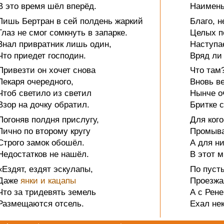
В это время шёл вперёд.
Наимень
Лишь Бертран в сей полдень жаркий
Благо, н
Глаз не смог сомкнуть в запарке.
Целых п
Знал привратник лишь один,
Наступа
Что приедет господин.
Вряд ли 
Привезти он хочет снова
Что там
Лекаря очередного,
Вновь ве
Чтоб светило из светил
Нынче о
Взор на дочку обратил.
Бритке 
Погоняв полдня прислугу,
Для кого
Лично по второму кругу
Промыва
Строго замок обошёл.
А для ни
Недостатков не нашёл.
В этот м
«Ездят, ездят эскулапы,
По пуст
Даже
янки и кацапы
Проезжа
Что за тридевять земель
А с Рене
Размещаются отсель.
Ехал не