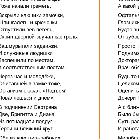
Тоже начали греметь.
А какой 
Вскрыли ключики замочки,
Офтальмо
Шпингалеты и крючочки
Глазники
Отпустили зев петель,
Будто з
Скрип дверной звучал как трель.
От зубов
Зашмурыгали задвижки,
Просто т
И служивые людишки
Поднима
Заспешили по местам,
Доктора
К соответственным постам.
Врач обя
Через час и молодёжи,
Будь то 
Обитавшей в замке тоже,
Целиком
Организм сказал: «Подъём!
Оценить
Поваляешься и днём».
Дочери 
В подчинении Бертрана
А с бли
Две, Бригитта и Диана,
Было бы
Из пятнадцати подруг –
Суть рас
Героини ближний круг.
И работа
Обе из крестьян-рабочих,
Медобсл