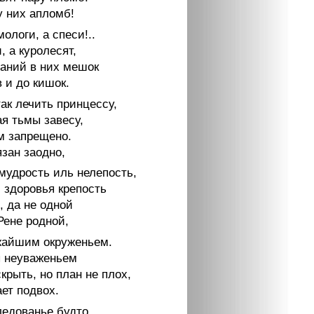
у них апломб!
логи, а спеси!..
, а куролесят,
наний в них мешок
 и до кишок.
ак лечить принцессу,
я тьмы завесу,
м запрещено.
зан заодно,
мудрость иль нелепость,
 здоровья крепость
, да не одной
Рене родной,
жайшим окруженьем.
 неуваженьем
крыть, но план не плох,
ет подвох.
едованье будто,