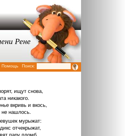
мени Рене
Помощь
Поиск:
порят, ищут снова,
та никакого.
нье вкривь и вкось,
 не нашлось.
девушек мурыжат:
дикс отчекрыжат,
вят пару пломб.