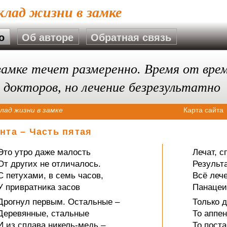
клад жизни в замке
о
Об авторе
Обратная связь
замке течет размеренно. Время от вре
 докторов, но лечение безрезультатно
лад жизни в замке
Карта сайта
нта – Часть пятая
Это утро даже малость
Лечат, с
От других не отличалось.
Результа
С петухами, в семь часов,
Всё лече
У привратника засов
Панацеи
Дрогнул первым. Остальные –
Только 
Деревянные, стальные
То аппен
И из сплава никель-медь –
То поста