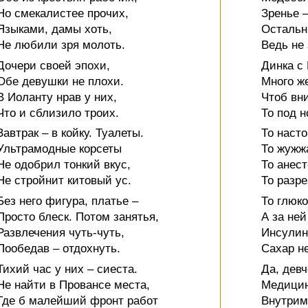
Но смекалистее прочих,
Зренье –
Языками, дамы хоть,
Остальн
Не любили зря молоть.
Ведь не 
Дочери своей эпохи,
Динка с
Обе девушки не плохи.
Много же
В Иоланту нрав у них,
Чтоб вн
Что и сблизило троих.
То под н
Завтрак – в койку. Туалеты.
То наст
Ультрамодные корсеты
То жужж
Не одобрил тонкий вкус,
То анес
Не стройнит китовый ус.
То разре
Без него фигура, платье –
То глюко
Просто блеск. Потом занятья,
А за ней
Развлечения чуть-чуть,
Инсулин
Пообедав – отдохнуть.
Сахар н
Тихий час у них – сиеста.
Да, девч
Не найти в Провансе места,
Медицин
Где б малейший фронт работ
Внутрим