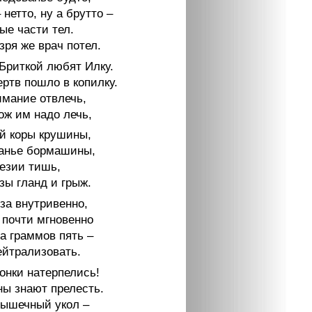
 нетто, ну а брутто –
ые части тел.
зря же врач потел.
 Бриткой любят Илку.
ртв пошло в копилку.
имание отвлечь,
ож им надо лечь,
ой коры крушины,
анье бормашины,
тезии тишь,
зы гланд и грыж.
за внутривенно,
 почти мгновенно
а граммов пять –
ейтрализовать.
онки натерпелись!
ы знают прелесть.
ышечный укол –