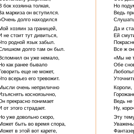
В бок хозяина толкая,
Но поду
За маркиза он вступился.
Ведь пр
«Очень долго находился
Слушать
Мой хозяин за границей,
Да и ст
И не стоит тут дивиться,
Ей смут
Что родной язык забыл.
Покрасне
Слишком долго там он был.
Все ж он
Вспомнил он уже немало,
«Мы не т
Но как ранее бывало
Обе сно
Говорить еще не может,
Любопыт
Что всерьез его тревожит.
Уточнить
Мысли очень неприлично
Короли, 
Изъяснять косноязычно,
Горожане
Он прекрасно понимает
Ведь не 
И от этого страдает.
Ну, коро
Но уже довольно скоро,
Эту тем
Может быть во время спора,
Уважень
Может в этой вот карете,
Фантазе