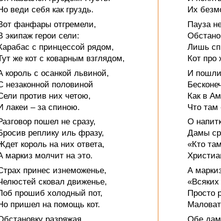
Но веди себя как груздь.
Их безм
Вот фанфары отгремели,
Пауза н
В экипаж герои сели:
Обстано
Карабас с принцессой рядом,
Лишь сп
Тут же кот с коварным взглядом,
Кот про 
А король с осанкой львиной,
И пошли
С незаконной половиной
Бесконе
Сели против них четою,
Как в А
И лакеи – за спиною.
Что там 
Разговор пошел не сразу,
О напитк
Бросив реплику иль фразу,
Дамы ср
Ждет король на них ответа,
«Кто та
А маркиз молчит на это.
Христиа
Страх принес изнеможенье,
А маркиз
Челюстей сковал движенье,
«Всяких 
Лоб прошиб холодный пот,
Просто 
Но пришел на помощь кот.
Маловат
Обстановку разряжая,
Обе дам