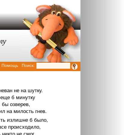
лу
Помощь
Поиск:
неван не на шутку.
 еще б минутку
 бы озверев,
ил на милость гнев.
ть излишне б было,
все происходило,
 никто не смог