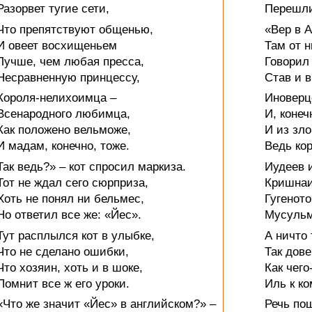
Разорвет тугие сети,
Перешли
Что препятствуют общенью,
«Вер в 
И овеет восхищеньем
Там от н
Лучше, чем любая пресса,
Говорил
Несравненную принцессу,
Став и 
Короля-нелихоимца –
Иноверц
Всенародного любимца,
И, конеч
Как положено вельможе,
И из зл
И мадам, конечно, тоже.
Ведь кор
Так ведь?» – кот спросил маркиза.
Иудеев 
Тот не ждал сего сюрприза,
Кришнаи
Хоть не понял ни бельмес,
Гугеното
Но ответил все же: «Йес».
Мусульм
Тут расплылся кот в улыбке,
А ничто 
Что не сделано ошибки,
Так дове
Что хозяин, хоть и в шоке,
Как чего
Помнит все ж его уроки.
Иль к ко
«Что же значит «Йес» в английском?» –
Речь по