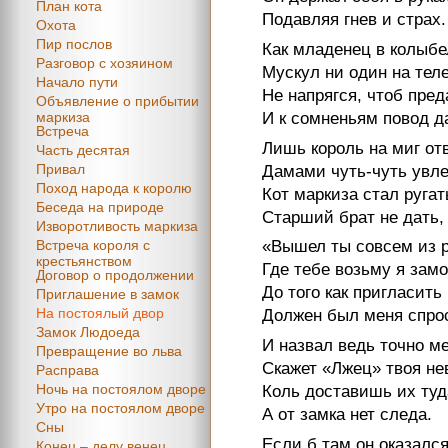
План кота
Подавляя гнев и страх.
Охота
Пир послов
Как младенец в колыбе
Разговор с хозяином
Мускул ни один на тел
Начало пути
Не напрягся, чтоб пред
Объявление о прибытии
И к сомненьям повод д
маркиза
Встреча
Лишь король на миг от
Часть десятая
Привал
Дамами чуть-чуть увле
Поход народа к королю
Кот маркиза стал ругат
Беседа на природе
Старший брат не дать, 
Изворотливость маркиза
Встреча короля с
«Вышел ты совсем из р
крестьянством
Где тебе возьму я замо
Договор о продолжении
До того как пригласить
Приглашение в замок
На постоялый двор
Должен был меня спро
Замок Людоеда
И назвал ведь точно ме
Превращение во льва
Скажет «Лжец» твоя не
Расправа
Ночь на постоялом дворе
Коль доставишь их туд
Утро на постоялом дворе
А от замка нет следа.
Сны
Если б там он оказался
Конец – делу венец