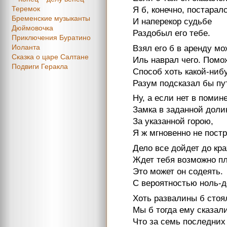
Теремок
Я б, конечно, постарал
Бременские музыканты
И наперекор судьбе
Дюймовочка
Раздобыл его тебе.
Приключения Буратино
Иоланта
Взял его б в аренду мо
Сказка о царе Салтане
Иль наврал чего. Помо
Подвиги Геракла
Способ хоть какой-ниб
Разум подсказал бы пу
Ну, а если нет в помин
Замка в заданной доли
За указанной горою,
Я ж мгновенно не пост
Дело все дойдет до кра
Ждет тебя возможно пл
Это может он содеять.
С вероятностью ноль-д
Хоть развалины б стоя
Мы б тогда ему сказали
Что за семь последних