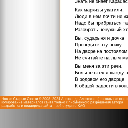
Знать не знает Карабас
Как маркизы укатили,
Люди в нем почти не ж
Надо бы прибраться та
Разобрать ненужный х
Вы, сударыня и дочка
Проведите эту ночку
На дворе на постоялом
Не считайте наглым м
Вы меня за эти речи,
Больше всех я жажду в
В родовом его дворце
К общей радости в кон
Новые Старые Сказки © 2008–2024 Александр Алексахин (
прикольные стиш
копирование материалов сайта только с письменного разрешения автора
разработка и поддержка сайта – веб-студия e-KAO