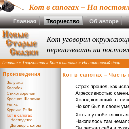
Кот в сапогах – На постоя
Главная
Творчество
Об авторе
Кот уговорил окружающих
переночевать на постоял
Главная
»
Творчество
»
Кот в сапогах
»
На постоялый двор
Произведения
Кот в сапогах – Часть
Золушка
Страх прошел, как исп
Колобок
Агрессивностью смени
Стихотворения
Красная Шапочка
Холод колющий в спин
Репка
Но кот был в своем уме
Курочка Ряба
Хоть в утробе клокотал
Кот в сапогах
Наследство
Накопилось там немал
Договор с котом
Он держал себя в руках