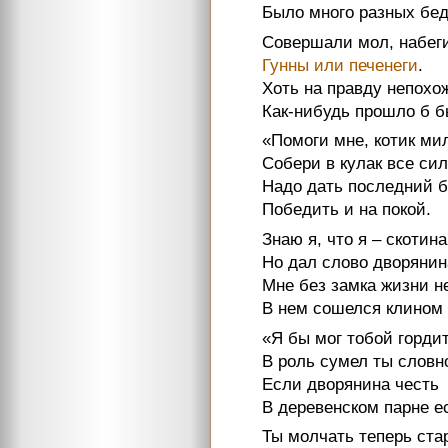
Было много разных бед
Совершали мол, набег
Гунны или печенеги
.
Хоть на правду непохо
Как-нибудь прошло б б
«Помоги мне, котик ми
Собери в кулак все си
Надо дать последний б
Победить и на покой.
Знаю я, что я – скотина
Но дал слово дворянин
Мне без замка жизни не
В нем сошелся клином 
«Я бы мог тобой горди
В роль сумел ты словн
Если дворянина честь
В деревенском парне е
Ты молчать теперь ста