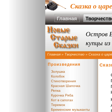
Сказка о цар
Главная
Творчеств
Остров Б
купцы из
Главная
»
Творчество
»
Сказка о цар
Произведения
Сказ
Золушка
Колобок
Стихотворения
Красная Шапочка
Репка
Курочка Ряба
Кот в сапогах
Теремок
Бременские музыканты