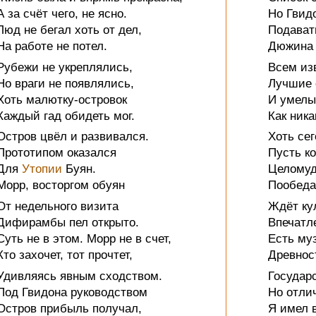
А за счёт чего, не ясно.
Но Гвид
Люд не бегал хоть от дел,
Подават
На работе не потел.
Дюжина 
Рубежи не укреплялись,
Всем изв
Но враги не появлялись,
Лучшие 
Хоть малютку-островок
И умелы
Каждый гад обидеть мог.
Как ника
Остров цвёл и развивался.
Хоть сег
Прототипом оказался
Пусть к
Для
Утопии
Буян.
Целомуд
Морр, восторгом обуян
Пообеда
От недельного визита
Ждёт ку
Дифирамбы пел открыто.
Впечатл
Суть не в этом. Морр не в счет,
Есть муз
Кто захочет, тот прочтет,
Древнос
Удивляясь явным сходством.
Государ
Под Гвидона руководством
Но отли
Остров прибыль получал,
Я имел в