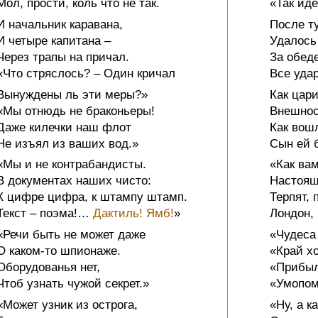
Мол, прости, коль что не так.
«Так идё
И начальник каравана,
После т
И четыре капитана –
Удалось
Через трапы на причал.
За обед
«Что стряслось? – Один кричал
Все уда
Вынуждены ль эти меры?»
Как цари
«Мы отнюдь не браконьеры!
Внешнос
Даже килечки наш флот
Как вошл
Не изъял из ваших вод.»
Сын ей 
«Мы и не контрабандисты.
«Как вам
В документах наших чисто:
Настоящ
К цифре цифра, к штампу штамп.
Терпят, 
Текст – поэма!…
Дактиль! Ямб!
»
Лондон,
«Речи быть не может даже
«Чудеса
О каком-то шпионаже.
«Край х
Оборудованья нет,
«Прибыл
Чтоб узнать чужой секрет.»
«Умопом
«Может узник из острога,
«Ну, а к