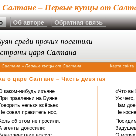
е Салтане – Первые купцы от Салт
о
Об авторе
Обратная связь
уян среди прочих посетили
 страны царя Салтана
е Салтане
»
Первые купцы от Салтана
Карта сайта
ка о царе Салтане – Часть девятая
О каком-нибудь изъяне
«Что вы
При правленьи на Буяне
Уж чего,
Говорить нельзя всёрьез
Нам дов
Не совал правитель нос,
Не косне
Коль об этом не просили,
Посидим
А агенты доносили:
Задушев
Благоденствие вокруг:
О морях,