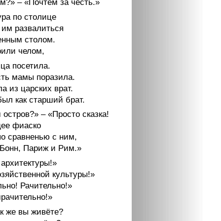
м?» – «Почтём за честь.»
ура по столице
 им развалиться
енным столом.
рили челом,
ца посетила.
ть мамы поразила.
а из царских врат.
был как старший брат.
 остров?» – «Просто сказка!
ее фиаско
по сравненью с ним,
 Бонн, Париж и Рим.»
 архитектуры!»
озяйственной культуры!»
ьно! Рачительно!»
рачительно!»
ак же вы живёте?