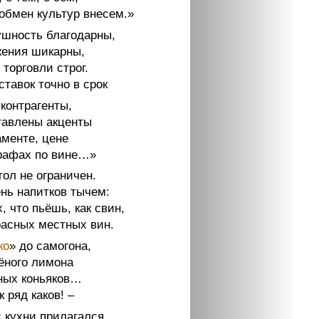
 обмен культур внесем.»
ушность благодарны,
ения шикарны,
 торговли строг.
тавок точно в срок
контрагенты,
тавлены акценты
аменте, цене
рафах по вине…»
ол не ограничен.
ень напитков тычем:
, что пьёшь, как свин,
расных местных вин.
ко
» до самогона,
ёного лимона
ных коньяков…
к ряд каков! –
 кухни прилагался,