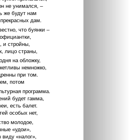
он не унимался, –
ь же будут нам
прекрасных дам.
естно, что буянки –
официантки,
, и стройны,
к, лицо страны,
одня на обложку,
окетливы немножко,
ренны при том.
ем, потом
льтурная программа.
ений будет гамма,
еи, есть балет.
тей особых нет,
ство молодое,
чные «удои»,
 виду «налог»,