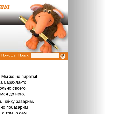
ана
Помощь
Поиск:
! Мы же не пираты!
 а барахла-то
ольно своего,
мся до него,
, чайку заварим,
но побазарим
 о том, о сем,