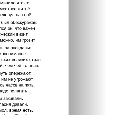
манило что-то,
местное житьё.
клюнул на своё.
 был обескуражен.
ся он, что важен
ужеский визит
зможно, им грозит
ь за опозданье,
мопониманье
рских великих стран
, чем чей-то план.
чуть опережают,
им не угрожают
ь часов на пять.
 надо полагать…
ы закивали.
ласия давали,
мол, время есть.