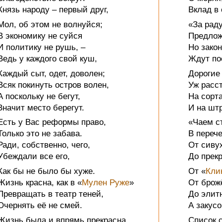
Князь народу – первый друг,
Вклад в
Мол, об этом не волнуйся;
«За рад
В экономику не суйся
Предлож
И политику не рушь, –
Но закон
Ведь у каждого свой куш,
Ждут пос
Каждый сыт, одет, доволен;
Дорогие 
Всяк покинуть остров волен,
Уж расс
А поскольку не бегут,
На сорт
Значит место берегут.
И на шт
Есть у Вас реформы право,
«Чаем ст
Только это не забава.
В переч
Ради, собственно, чего,
От сивух
Убеждали все его,
До прек
Как бы не было бы хуже.
От «
Кли
Жизнь красна, как в «
Мулен Руже
»
От брож
Превращать в театр теней,
До элит
Очернять её не смей.
А закусо
Жизнь была и впрямь прекрасна,
Список с