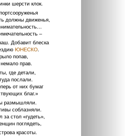
инки шерсти клок.
спортсооруженья
ть должны движенья,
внимательность…
имечательность –
наш. Добавит блеска
вездию
ЮНЕСКО
.
рыло попав,
 немало прав.
ы, где детали,
туда послали.
перь от них бумаг
ствующих благ.»
ы размышляли.
тивы соблазняли.
л за стол «гудеть»,
женщин поглядеть,
строва красоты.