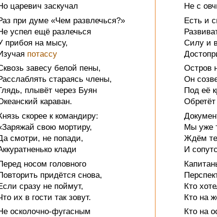
Но царевич заскучал
Не с овч
Раз при думе «Чем развлечься?»
Есть и 
Не успел ещё разлечься
Развива
У прибоя на мысу,
Силу и 
Изучая
потассу
Достопр
Сквозь завесу белой пены,
Остров 
Расслаблять стараясь члены,
Он соз
Глядь, плывёт через Буян
Под её к
Океанский караван.
Обретёт
Князь скорее к командиру:
Документ
«Заряжай свою мортиру,
Мы уже 
Да смотри, не попади,
Ждём те
Аккуратненько клади
И сопут
Перед носом головного
Капитан
Повторить придётся снова,
Перспек
Если сразу не поймут,
Кто хоте
Что их в гости так зовут.
Кто на 
Не осколочно-фугасным
Кто на о