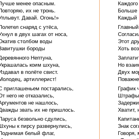
Лучше менее опасным.
Каждого 
Повторяю, их не тронь.
Больше 
Уплывут. Давай. Огонь!»
Каждый 
Полетел снаряд с утёса,
Главный
Ухнул в двух шагах от носа,
Согласил
Окатив столбом воды
Этот др
Завитушки бороды
Хоть во
Деревянного Нептуна,
Заплатит
Украшалась коим шхуна,
Но взаи
Издавал в полёте свист.
Двух мо
Молодец, артиллерист!
Поважней
С приглашеньем постарались,
График 
От него не отказались,
Штрафы 
Аргументов не нашлось,
Задержис
Дважды звать их не пришлось.
Хватит,
Паруса безвольно сдулись,
Капитан
Шхуны к пирсу развернулись,
Знак сог
Поднимая белый флаг,
Говоря, 