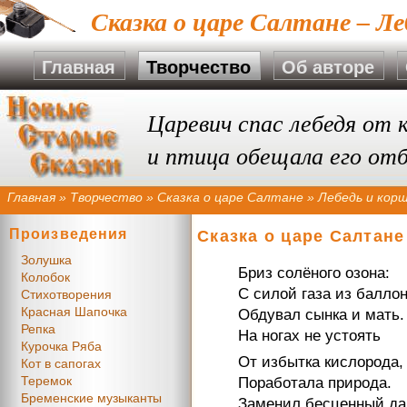
Сказка о царе Салтане – Ле
Главная
Творчество
Об авторе
Царевич спас лебедя от 
и птица обещала его от
Главная
»
Творчество
»
Сказка о царе Салтане
»
Лебедь и кор
Произведения
Сказка о царе Салтане
Золушка
Бриз солёного озона:
Колобок
С силой газа из балло
Стихотворения
Красная Шапочка
Обдувал сынка и мать.
Репка
На ногах не устоять
Курочка Ряба
От избытка кислорода,
Кот в сапогах
Теремок
Поработала природа.
Бременские музыканты
Заменил бесценный да