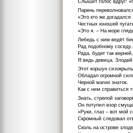
Слышит голос вдруг: «
Парень переволновалс
«Это кто же догадался
Честных юношей пугат
«Это я. – На море гляд
Лебедь с ним ведёт бе
Рад подобному сосед
Рада, будет так верней,
Я ведь девица. Злодей
Этот коршун сизокрыл
Обладал огромной сил
Черной магии знаток.
Как с ним справиться т
Знать, стрелой заговор
Он потупил взор смущ
«Руки, глаз – вот мой с
Скромный следовал отв
Сколь на острове злоде