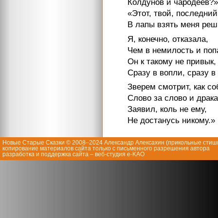
Колдунов и чародеев?»
«Этот, твой, последний
В лапы взять меня реш
Я, конечно, отказала,
Чем в немилость и поп
Он к такому не привык,
Сразу в вопли, сразу в 
Зверем смотрит, как со
Слово за слово и драка
Заявил, коль не ему,
Не достанусь никому.»
Новые Старые Сказки © 2008–2024 Александр Алексахин (
прикольные стиш
копирование материалов сайта только с письменного разрешения автора
разработка и поддержка сайта – веб-студия e-KAO