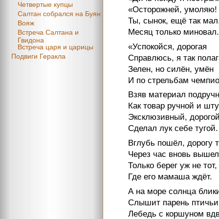
Четвертые купцы
«Осторожней, умоляю!
Салтан собрался на Буян
Ты, сынок, ещё так мал
Вояж
Месяц только миновал
Встреча Салтана и
Гвидона
«Успокойся, дорогая
Встреча царя и царицы
Подвиги Геракла
Справлюсь, я так пола
Зелен, но силён, умён
И по стрельбам чемпио
Взяв материал подруч
Как товар ручной и шт
Эксклюзивный, дорогой
Сделал лук себе тугой.
Вглубь пошёл, дорогу т
Через час вновь вышел
Только берег уж не тот,
Где его мамаша ждёт.
А на море солнца блик
Слышит парень птичьи 
Лебедь с коршуном вд