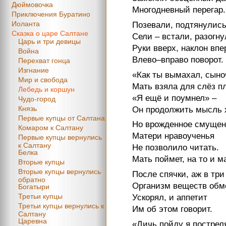
Дюймовочка
Многодневный перегар.
Приключения Буратино
Иоланта
Позевали, подтянулись
Сказка о царе Салтане
Сели – встали, разогну
Царь и три девицы
Руки вверх, наклон впе
Война
Влево–вправо поворот.
Перехват гонца
Изгнание
«Как ты вымахал, сыно
Мир и свобода
Мать взяла для слёз пл
Лебедь и коршун
«Я ещё и поумнел» –
Чудо-город
Князь
Он продолжить мысль 
Первые купцы от Салтана
Но врожденное смущен
Комаром к Салтану
Матери нравоученья
Первые купцы вернулись
к Салтану
Не позволило читать.
Белка
Мать поймет, на то и м
Вторые купцы
Вторые купцы вернулись
После спячки, аж в три
обратно
Организм веществ об
Богатыри
Третьи купцы
Ускорял, и аппетит
Третьи купцы вернулись к
Им об этом говорит.
Салтану
Царевна
«Дичь пойду я пострел