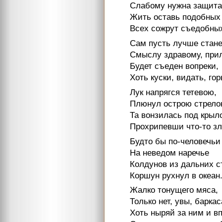
Слабому нужна защита
Жить оставь подобных
Всех сожрут съедобных
Сам пусть лучше стане
Смыслу здравому, при
Будет съеден вопреки,
Хоть куски, видать, гор
Лук напрягся тетевою,
Плюнул острою стрело
Та вонзилась под крыл
Прохрипевши что-то з
Будто бы по-человечьи
На неведом наречье
Колдунов из дальних с
Коршун рухнул в океан
Жалко тонущего мяса,
Только нет, увы, баркас
Хоть ныряй за ним и в