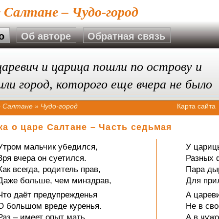
е Салтане – Чудо-город
о
Об авторе
Обратная связь
аревич и царица пошли по острову и
ли город, которого еще вчера не было
е Салтане
»
Чудо-город
Карта сайта
ка о царе Салтане – Часть седьмая
Утром мальчик убедился,
У цариц
Зря вчера он суетился.
Разных 
Как всегда, родитель прав,
Пара дыр
Даже больше, чем минздрав,
Для при
Что даёт предупрежденья
А царев
О большом вреде куренья.
Не в св
Раз – имеет опыт мать.
А в чужо