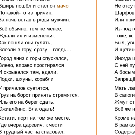
Вширь пошёл и стал он
мачо
Не отсут
По какой-то из причин.
Шарфов,
За ночь встав в ряды мужчин.
Или при
Всё обычно, тем не менее,
Из-под 
Ждали их и измененья.
Тоже, кс
Как пошли они гулять,
Был, ув
Влезли в гору, сразу – глядь…
И щетин
Город вниз с горы спускался,
Иногда 
Влево, вправо простирался
С ней пу
И скрывался там, вдали.
А босым
Лодки, шхуны, корабли
Запрещё
У причалов суетятся,
Мать ла
Груз на борот принять стремятся,
В сапоги
Иль его на берег сдать.
Жмут сто
Оживлённо. Благодать!
Всё же н
Кстати, порт на том же месте,
Кроме н
Где вчера царевич, к чести
В рамка
В трудный час на спасовал.
Содержа