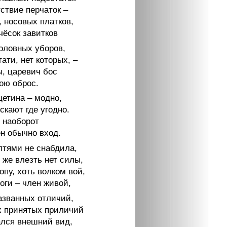
ствие перчаток –
 носовых платков,
чёсок завитков
головных уборов,
тати, нет которых, –
ы, царевич бос
ою оброс.
щетина – модно,
скают где угодно.
 наоборот
н обычно вход.
птями не снабдила,
 же влезть нет силы,
пу, хоть волком вой,
оги – член живой,
азванных отличий,
х принятых приличий
лся внешний вид,