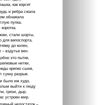
ашка, как корсет
рудь и ребра сжала
том обнажала
глую пупка,
и коротка.
юки, стали шорты,
о для велоспорта,
тяжку до колен,
е – вздутье вен.
обно это пытке,
шелковые нитки,
жды крепко сшив,
т сукну разрыв.
ни было им худо,
голым выйти к люду
и, грязи, дыр.
ас устроен мир.
лавный недостаток –