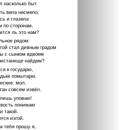
л насколько быт.
ть вела несмело,
сь и глазела
м по сторонам,
ится ль это нам?
льное рядом:
стой стал дивным градом
ы с сынком вдвоем
ристанище найдем?
ся к государю,
дьке помытарю.
еские, мол.
тан совсем извёл.
 лишь уповаю!
вость понимаю
и такой.
тся изгой.
м тебя прошу я,