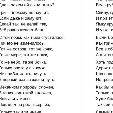
Два – зачем ей сыну лгать?
Ведь руб
Три – плохому не научит,
Спину, г
Если даже и замучит:
И при э
Делай так, не делай так,
Ямку кру
Всё равно желает благ.
И узка, 
С той поры, как тьма сгустилась,
Были бр
Ничего не изменилось.
Как трик
Тот же остров, тот же кряж,
Все в об
То же море, тот же пляж,
А в итог
То же небо, та же бочка,
Хоть под
Только роста у сыночка
Держат 
Не прибавилось ничуть
Швы оде
В первый раз за жизни путь.
Не грози
Механизм природы сложен,
Как бы 
В генах код такой заложен,
Только 
Или авитаминоз
Хуже бол
Повлиял на рост всерьёз,
Так сейч
Только так или иначе.
Самый г