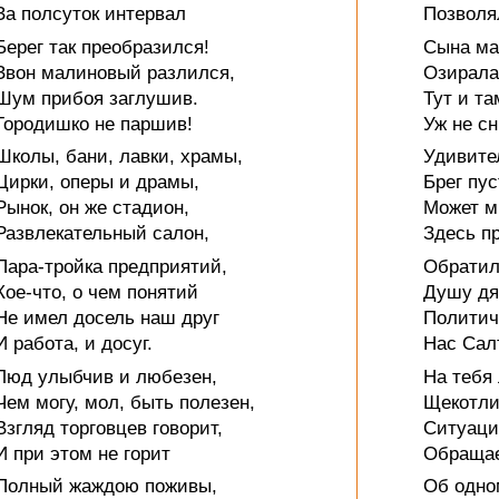
За полсуток интервал
Позволя
Берег так преобразился!
Сына ма
Звон малиновый разлился,
Озирала
Шум прибоя заглушив.
Тут и та
Городишко не паршив!
Уж не сн
Школы, бани, лавки, храмы,
Удивите
Цирки, оперы и драмы,
Брег пу
Рынок, он же стадион,
Может м
Развлекательный салон,
Здесь п
Пара-тройка предприятий,
Обратил
Кое-что, о чем понятий
Душу дя
Не имел досель наш друг
Политич
И работа, и досуг.
Нас Сал
Люд улыбчив и любезен,
На тебя
Чем могу, мол, быть полезен,
Щекотли
Взгляд торговцев говорит,
Ситуаци
И при этом не горит
Обращае
Полный жаждою поживы,
Об одно