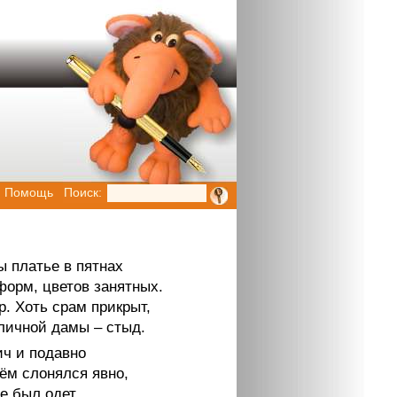
Помощь
Поиск:
ы платье в пятнах
форм, цветов занятных.
. Хоть срам прикрыт,
личной дамы – стыд.
ич и подавно
оём слонялся явно,
е был одет,