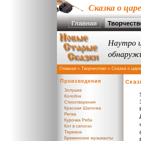
Сказка о цар
Главная
Творчеств
Наутро ц
обнаружи
Главная
»
Творчество
»
Сказка о цар
Произведения
Сказ
Золушка
Колобок
Стихотворения
Красная Шапочка
Репка
Курочка Ряба
Кот в сапогах
Теремок
Бременские музыканты