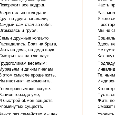
Покорежит все подряд.
Часть пр
Звери сильно голодали,
Раз, мол
Друг на друга нападали,
У кого с
Каждый сам стал за себя,
Престар
Огрызаясь и грубя.
Мы не с
Семьи дружные когда-то
Социаль
Распадались. Брат на брата,
Здесь н
Мать на дочь, на деда внук
Не пусто
Смотрит как на тлю паук.
Как внут
Трудоголикам веселым:
Подпаду
Муравьям и диким пчелам
Инвалид
В этом смысле проще жить,
Те, чьи
Им инстинкт не изменить.
Иждивен
Теплокровным же похуже:
Кто пок
Рацион гораздо уже,
Пусть св
И быстрей обмен веществ
Жить по
Упомянутых существ.
Сможет 
Как-то раз семейство мышек
Уходить 