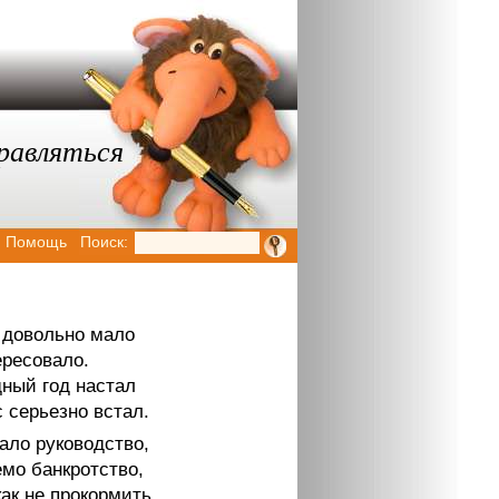
равляться
Помощь
Поиск:
 довольно мало
ересовало.
дный год настал
 серьезно встал.
ало руководство,
мо банкротство,
ак не прокормить,