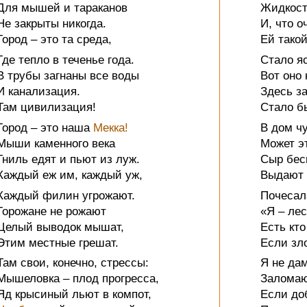
Для мышей и тараканов
Жидкост
Не закрыты никогда.
И, что о
Город – это та среда,
Ей такой
Где тепло в теченье года.
Стало яс
В трубы загнаны все воды
Вот оно 
И канализация.
Здесь за
Там цивилизация!
Стало б
Город – это наша
Мекка!
В дом ч
Мыши каменного века
Может э
Гниль едят и пьют из луж.
Сыр бес
Каждый еж им, каждый уж,
Выдают 
Каждый филин угрожают.
Почесал
Горожане не рожают
«Я – ле
Целый выводок мышат,
Есть кт
Этим местные грешат.
Если зло
Там свои, конечно, стрессы:
Я не дам
Мышеловка – плод прогресса,
Заломаю 
Яд крысиный льют в компот,
Если до