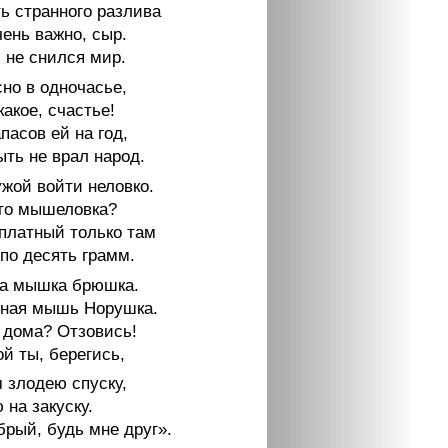
ь странного разлива
чень важно, сыр.
 не снился мир.
но в одночасье,
какое, счастье!
пасов ей на год,
ыть не врал народ.
ужой войти неловко.
то мышеловка?
платный только там
по десять грамм.
а мышка брюшка.
сная мышь Норушка.
о дома? Отзовись!
й ты, берегись,
 злодею спуску,
на закуску.
брый, будь мне друг».