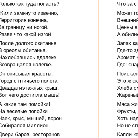
Только как туда попасть?
Что за с
Жили замкнуто извечно,
Может г
Территория конечна,
Внешний
За границу ни ногой.
Ценны в
Разве что какой изгой
А обили
После долгого скитанья
Запах ка
В ореолы обитанья,
Где-то 
Нахлебавшись вдалеке
Аромат 
Возвращался налегке.
Где: сн
Он описывал красоты:
Поискал
Город с птичьего полета
Это ж с
Двадцатиэтажных крыш.
Хлеба с
Вот чего достигла мышь!
Жареный
А какие там помойки!
Мяса жи
На веселые попойки
Фрукты, 
Чаек, крыс, мышей, ворон
Хоть над
Собирался миллион.
Но не сг
Двери баров, ресторанов
Капли ке