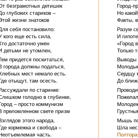
От безграмотных детишек
Город-пр
До глубоких стариков –
Но како
Этой жизни знатоков
Факты, 
Для себя постановило:
Разум с
У кого еще есть сила,
И гипоте
Кто достаточно умен
«Город в
И детьми не утомлен,
Только т
Тем придется поскитаться,
Выводы 
В города должны податься,
Молодые
Хлебных мест немало есть.
Сердцу 
Где отыщут, там осесть.
До ближ
Рассуждали по старинке:
Проводи
Слишком голодно в глубинке,
Пожелал
Город – просто коммунизм
Молодеж
В преломленном свете призм
Грустны
Взглядов этого народа,
Мышь по
Где кормежка и свобода –
Шла нес
Неотъемлемая часть.
Полтора