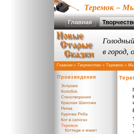
Теремок – М
Главная
Творчеств
Голодный
в город,
Главная
»
Творчество
»
Теремок
»
Мы
Произведения
Тере
Золушка
Колобок
Стихотворения
Красная Шапочка
Репка
Курочка Ряба
Кот в сапогах
Теремок
Коттедж и макет