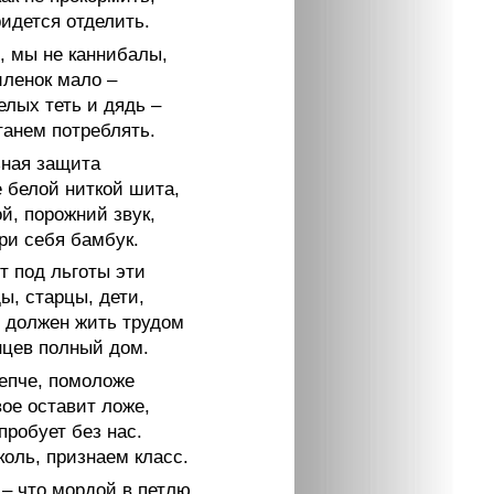
идется отделить.
, мы не каннибалы,
иленок мало –
елых теть и дядь –
танем потреблять.
ная защита
е белой ниткой шита,
й, порожний звук,
ри себя бамбук.
т под льготы эти
ы, старцы, дети,
м должен жить трудом
цев полный дом.
репче, помоложе
ое оставит ложе,
пробует без нас.
коль, признаем класс.
– что мордой в петлю.