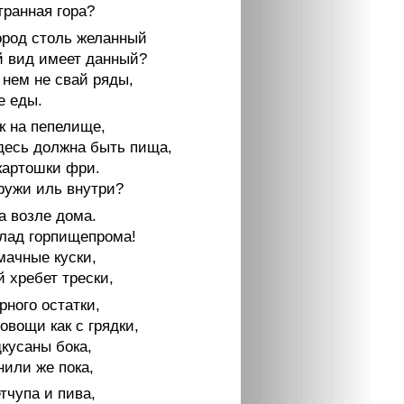
транная гора?
ород столь желанный
 вид имеет данный?
 нем не свай ряды,
е еды.
к на пепелище,
здесь должна быть пища,
картошки фри.
аружи иль внутри?
а возле дома.
клад горпищепрома!
мачные куски,
 хребет трески,
рного остатки,
овощи как с грядки,
кусаны бока,
нили же пока,
тчупа и пива,