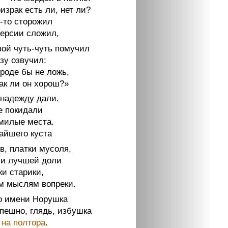
израк есть ли, нет ли?
й-то сторожил
версии сложил,
вой чуть-чуть помучил
зу озвучил:
роде бы не ложь,
ак ли он хорош?»
надежду дали.
 покидали
милые места.
айшего куста
в, платки мусоля,
и лучшей доли
и старики,
м мыслям вопреки.
 имени Норушка
пешно, глядь, избушка
 на полтора
.