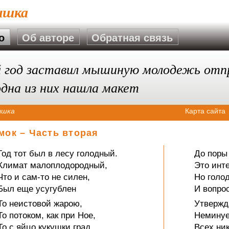
ышка
о
Об авторе
Обратная связь
 год заставил мышиную молодежь отп
 одна из них нашла макет
шка
Карта сайта
мок – Часть вторая
Год тот был в лесу голодный.
До поры
Климат малоплодородный,
Это инт
Что и сам-то не силен,
Но голо
Был еще усугублен
И вопрос
То неистовой жарою,
Утвержд
То потоком, как при Ное,
Неминуе
То с яйцо кукушки град
Всех ник