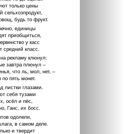
уют только цены
й сельхозпродукт,
овощ, будь то фрукт.
нечно, единицы
дят приобщиться,
ервенство у касс
т средний класс.
 на рекламу клюнул:
ые завтра плюнул –
нья, что ль, мол, нет, –
 по пять монет.
д листки глазами.
ют себя тузами
ух, осёл и пёс,
но, Ганс, их босс.
нтов одолели,
лага, в самом деле.
лько и твердит