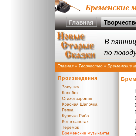
Бременские 
Главная
Творчеств
В пятниц
по повод
Главная
»
Творчество
»
Бременские 
Произведения
Брем
Золушка
Колобок
Стихотворения
Красная Шапочка
Репка
Курочка Ряба
Кот в сапогах
Теремок
Бременские музыканты