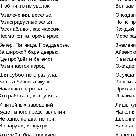
Чтоб никто не уволок,
Вот вам
Развлечения, веселье,
Опоздан
Разноградусные зелья
Но не п
Расслабляют, как массаж,
Каждый 
Несмотря на горечь краж.
Море ра
Вечер. Пятница. Преддверье.
Знамени
За широкой бара дверью,
Айзенхю
Где пройдёт и бегемот,
К высши
Разминается народ
Ожидает
Для субботнего разгула.
Осуждат
Завтра бизнеса акулы
За приз
Начинают торговать,
Приглаш
Кто работать, кто гулять.
И зажит
У питейных заведений
Лишь ку
Будет много представлений,
Наполня
Не одно, не два, не три,
Дворяни
И снаружи, и внутри.
Балаган
Кто умён, благополучен,
А кресть