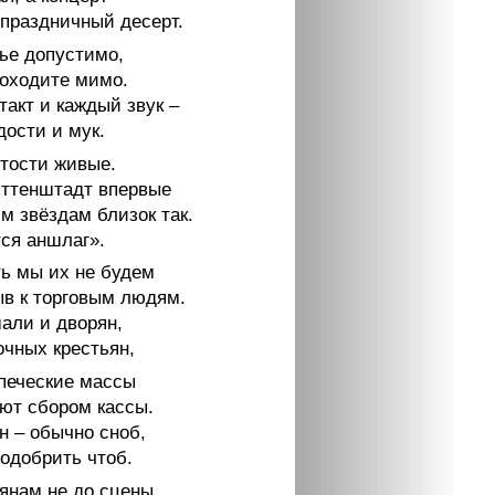
 праздничный десерт.
ье допустимо,
роходите мимо.
такт и каждый звук –
дости и мук.
тости живые.
ттенштадт впервые
м звёздам близок так.
ся аншлаг».
ь мы их не будем
ыв к торговым людям.
али и дворян,
очных крестьян,
печеские массы
ют сбором кассы.
н – обычно сноб,
 одобрить чтоб.
янам не до сцены.