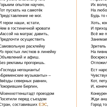
Горьким опытом научен,
Их волн
Тот пускать на самотёк
На любо
Представление не мог.
Будь то 
И герои наши, кстати,
Хоть, ко
Чем в гостиничной кровати
И прихо
Массой на матрас давить,
Всё же п
Предпочти осуществить
Занимае
Самовольную расклейку
Зритель
Из простых листков в линейку
На пивн
Объявлений и афиш.
Воскресе
Без рекламы прогоришь.
Отложил
«Господа негоцианты!
Ест наро
«Бременские музыканты» –
Чувству
Звёзды северных равнин,
Кот, пет
Покорившие Берлин,
И, конеч
Айзенхюттенштадт проездом
Конкуре
Посетили перед съездом
Жди анш
Стран, составивших
ЕЭС
,
Город то