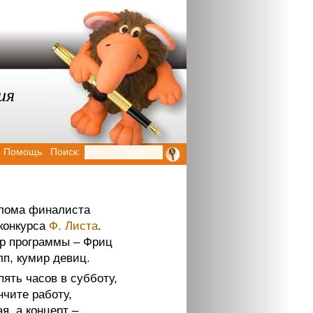
т
ия
Помощь
Поиск:
лома финалиста
конкурса
Ф. Листа
.
р программы – Фриц
лп, кумир девиц.
пять часов в субботу,
нчите работу,
я, а концерт –