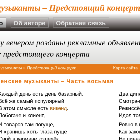
музыканты – Предстоящий концер
о
Об авторе
Обратная связь
у вечером розданы рекламные объявлен
у предстоящего концерта
музыканты
»
Предстоящий концерт
Карта сайта
енские музыканты – Часть восьмая
Каждый день есть день базарный.
Два дип
Всё же самый популярный
Смотра-
В этом смысле есть
викенд
.
Режиссё
Побогаче и клиент,
Идол то
И товаров там погуще,
Ровно в 
И хранишь хоть глаза пуще
Как зако
Свой в кармане кошелёк,
Не пивна