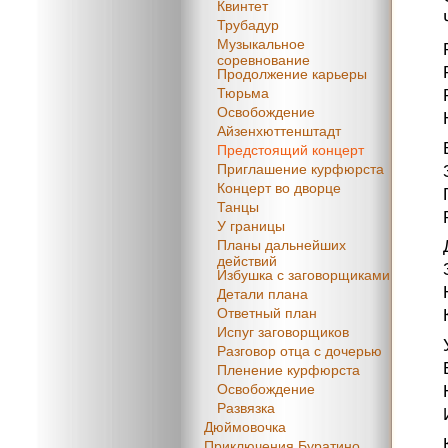
Квинтет
Трубадур
Музыкальное
соревнование
Продолжение карьеры
Тюрьма
Освобождение
Айзенхюттенштадт
Предстоящий концерт
Приглашение курфюрста
Концерт во дворце
Танцы
У границы
Планы дальнейших
действий
Избушка с заговорщиками
Детали плана
Ответный план
Испуг заговорщиков
Разговор отца с дочерью
Пленение курфюрста
Освобождение
Развязка
Дюймовочка
Приключения Буратино