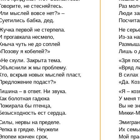
Говорите, не стесняйтесь.
Раз молч
Или мыслей вовсе нет?» –
Люди за
Суетились бабка, дед.
Посчита
Жучка первой не стерпела.
Не серь
И прогавкала несмело,
Из-за н
Хныча чуть не до соплей
Размышл
«Позову я кобелей?»
Лишь о 
«Не скули. Закрыта тема.
«Зря по
Объяснили ж мы проблему.
«Вряд л
Кто, вскрыв новых мыслей пласт,
В силах 
Предложение подаст?»
«Да. Коз
Тишина – в ответ. Ни звука.
«Я – ко
Как болотная гадюка
У меня т
Пожирала бы птенца,
Вы не зн
Безысходность ест сердца.
Микки-М
Силы, нервы на пределе.
Эмигран
Репка в грядке. Неужели
Их семь
Эпопеи кончен срок,
Мой пра