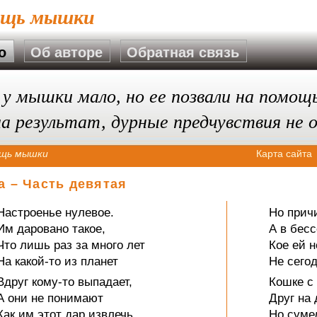
ощь мышки
о
Об авторе
Обратная связь
 у мышки мало, но ее позвали на помощь
на результат, дурные предчувствия не 
щь мышки
Карта сайта
а – Часть девятая
Настроенье нулевое.
Но причи
Им даровано такое,
А в бес
Что лишь раз за много лет
Кое ей н
На какой-то из планет
Не сегод
Вдруг кому-то выпадает,
Кошке с
А они не понимают
Друг на 
Как им этот дар извлечь
Но суме