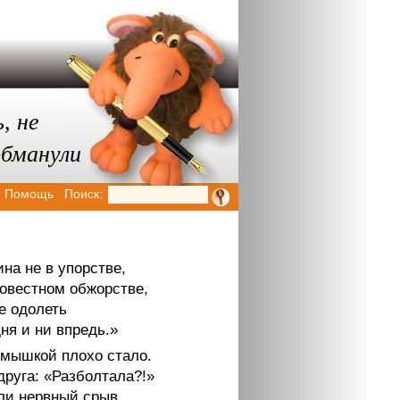
, не
обманули
Помощь
Поиск:
на не в упорстве,
совестном обжорстве,
е одолеть
ня и ни впредь.»
 мышкой плохо стало.
друга: «Разболтала?!»
ли нервный срыв