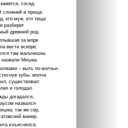
кажется, сосед.
 сложней и проще.
д, кто муж, кто теща
е разберет
мый древний род.
уплывшая за море
ла вести вскоре,
ился там мальчишка.
назвали Мишка.
волками – выть по-волчьи.
стиснув зубы, молча
жил, существовал:
лел и голодал.
жды догадался,
аусом назвался
ишка, так же сер,
татовский манер.
ента изъяснялся,