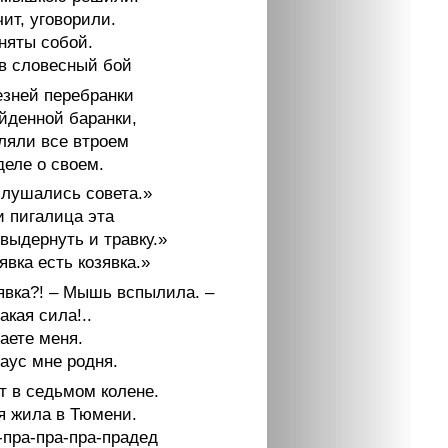
ит, уговорили.
няты собой.
в словесный бой
езней перебранки
айденной баранки,
яли все втроем
деле о своем.
слушались совета.»
и пигалица эта
выдернуть и травку.»
явка есть козявка.»
зявка?! – Мышь вспылила. –
акая сила!..
аете меня.
аус мне родня.
т в седьмом колене.
я жила в Тюмени.
-пра-пра-пра-прадед