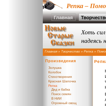
Репка – Пом
Главная
Творчеств
Хоть сил
надеясь 
Главная
»
Творчество
»
Репка
»
Помо
Произведения
Репк
Золушка
Колобок
Стихотворения
Красная Шапочка
Репка
Дед и бабка
Поиск семян
В НИИ
Огромный овощ