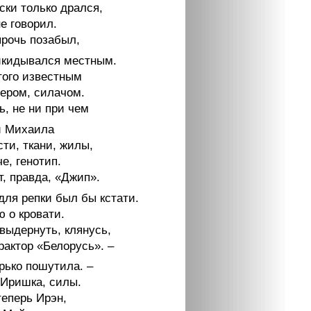
ски только дрался,
е говорил.
прочь позабыл,
икидывался местным.
того известным
тером, силачом.
ь, не ни при чем
и Михаила
сти, ткани, жилы,
че, генотип.
, правда, «Джип».
для репки был бы кстати.
 о кровати.
выдернуть, клянусь,
рактор «Белорусь». –
рько пошутила. –
 Иришка, силы.
теперь Ирэн,