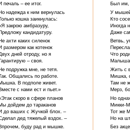
И печаль – ее итог.
Был им, 
Но надежда к ним вернулась
У мышей
Только кошка заикнулась:
Кто сосе
«Я закрою амбразуру,
Иногда н
Предложу кандидатуру.
Даже са
Не ахти каких силенок
Ветвь, 
И размером как котенок
Пересла
Двух дней отроду, но я
Что род
Гарантирую – своя.
Малыша 
Не подружка мне, не тетя.
Жить с 
Так. Общались по работе.
Мишка, 
Мышка. В подполе живет.
Там не 
Вместе с нами ест и пьет.»
Мерз, бо
«Этак скоро в сфере планов
Но одна
Мы дойдем до тараканов
Микки-М
И до ваших с Жучкой блох. –
Тот же М
Сделал дед тяжелый вздох. –
Но на ш
Впрочем, буду рад и мышке.
Без акц