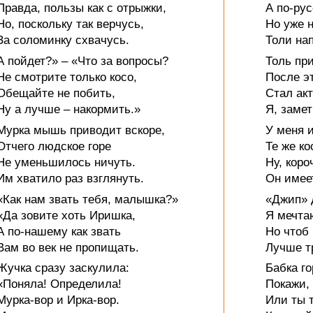
Правда, пользы как с отрыжки,
А по-рус
Но, поскольку так верчусь,
Но уже н
За соломинку схвачусь.
Толи на
А пойдет?» – «Что за вопросы?
Толь пр
Не смотрите только косо,
После э
Обещайте не побить,
Стал ак
Ну а лучше – накормить.»
Я, замет
Мурка мышь приводит вскоре,
У меня 
Отчего людское горе
Те же ко
Не уменьшилось ничуть.
Ну, коро
Им хватило раз взглянуть.
Он имеет
«Как нам звать тебя, малышка?»
«Джип» 
«Да зовите хоть Иришка,
Я мечтаю
А по-нашему как звать
Но чтоб 
Вам во век не пропищать.
Лучше т
Жучка сразу заскулила:
Бабка го
«Поняла! Определила!
Покажи,
Мурка-вор и Ирка-вор.
Или ты 