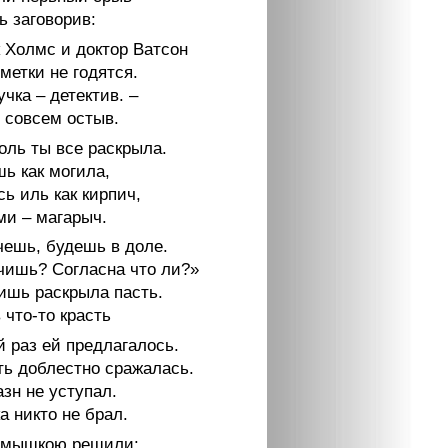
ь заговорив:
 Холмс и доктор Ватсон
метки не годятся.
чка – детектив. –
 совсем остыв.
коль ты все раскрыла.
ь как могила,
сь иль как кирпич,
ми – магарыч.
чешь, будешь в доле.
чишь? Согласна что ли?»
ишь раскрыла пасть.
 что-то красть
й раз ей предлагалось.
ть доблестно сражалась.
зн не уступал.
а никто не брал.
 мышкою решили: