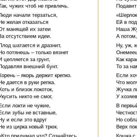
Так, чужих чтоб не привлечь.
Подавит
Люди начали терзаться,
«Шерлок
Не желая отказаться
Ей в под
От манящей их затеи
Наша Жу
За отсутствием идеи.
А потом,
Плод шатается и дразнит,
Ну, уж, 
Но потянешь – только вязнет
Онемееш
И цепляется за грунт,
Как кара
Подавляя внешний бунт.
То за на
Корень – якорь держит крепко.
Если хо
Не дается в руки репка.
Что мол
Хоть и близок локоток,
Жучка л
Укусить никто не смог,
У хозяев
Если локти не чужие,
В первы
Если зубы не вставные,
Честнос
Ну и если это вдруг
Но собла
Не из цирка новый трюк.
Верх пок
«Кто придумал что? Сознайтесь.
Кошка с