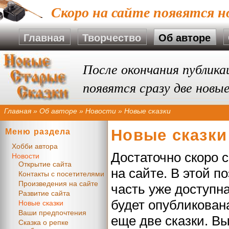
Скоро на сайте появятся н
Главная
Творчество
Об авторе
После окончания публикац
появятся сразу две новые
Главная
»
Об авторе
»
Новости
»
Новые сказки
Новые сказки
Меню раздела
Хобби автора
Достаточно скоро 
Новости
Открытие сайта
на сайте. В этой п
Контакты с посетителями
Произведения на сайте
часть уже доступна
Развитие сайта
будет опубликован
Новые сказки
Ваши предпочтения
еще две сказки. В
Сказка о репке