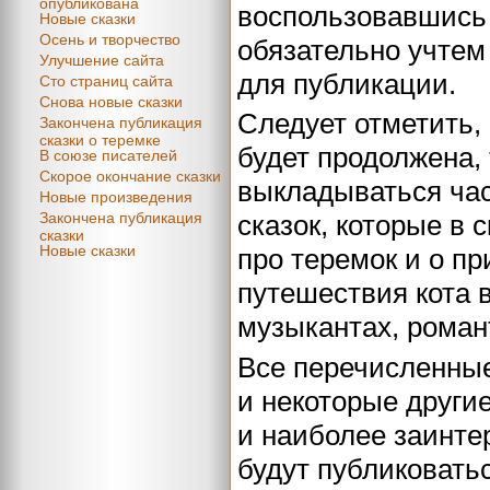
опубликована
воспользовавшись 
Новые сказки
Осень и творчество
обязательно учтем
Улучшение сайта
для публикации.
Сто страниц сайта
Снова новые сказки
Следует отметить, 
Закончена публикация
сказки о теремке
будет продолжена, 
В союзе писателей
Скорое окончание сказки
выкладываться час
Новые произведения
Закончена публикация
сказок, которые в 
сказки
Новые сказки
про теремок и о п
путешествия кота 
музыкантах, роман
Все перечисленные 
и некоторые други
и наиболее заинте
будут публиковатьс