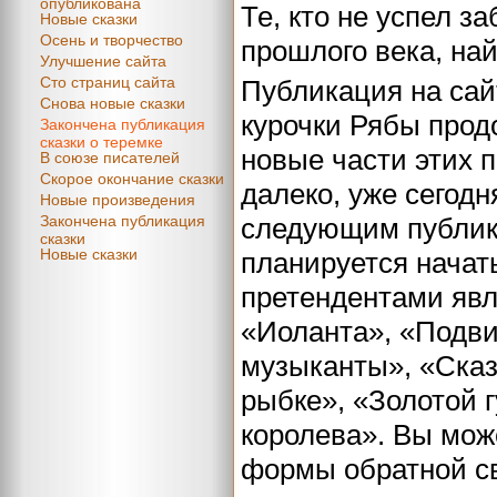
опубликована
Те, кто не успел з
Новые сказки
Осень и творчество
прошлого века, най
Улучшение сайта
Сто страниц сайта
Публикация на сайт
Снова новые сказки
курочки Рябы прод
Закончена публикация
сказки о теремке
новые части этих п
В союзе писателей
Скорое окончание сказки
далеко, уже сегод
Новые произведения
Закончена публикация
следующим публик
сказки
Новые сказки
планируется начат
претендентами яв
«Иоланта», «Подви
музыканты», «Сказ
рыбке», «Золотой 
королева». Вы мож
формы обратной св