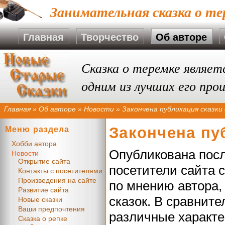
Занимательная сказка о те
Главная
Творчество
Об авторе
Сказка о теремке являет
одним из лучших его про
Главная
»
Об авторе
»
Новости
»
Закончена публикация сказки
Закончена пу
Меню раздела
Хобби автора
Опубликована посл
Новости
Открытие сайта
посетители сайта с
Контакты с посетителями
Произведения на сайте
по мнению автора, 
Развитие сайта
сказок. В сравнит
Новые сказки
Ваши предпочтения
различные характе
Сказка о репке